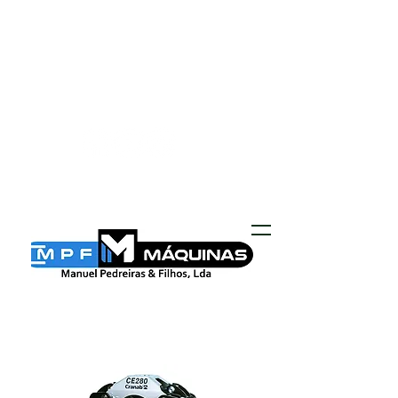
MPF MÁQUINAS
geral@mpf-maquinas.com