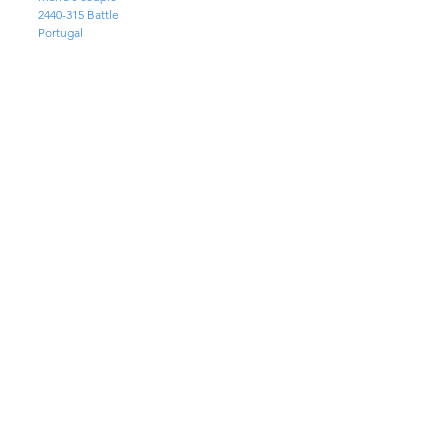
2440-315
Battle
Portugal
EMAIL
geral@mpf-maquinas.com
PHONES
Forest Machines:
+351 913 381 365
Parts:
+351 936 125 627
Technical Assistance:
+351 935 466 701
Administration:
+351 913 601 322