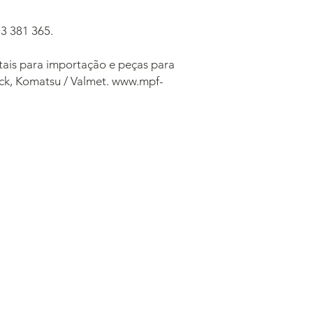
3 381 365.
tais para importação e peças para
ck, Komatsu / Valmet. www.mpf-
Contactos