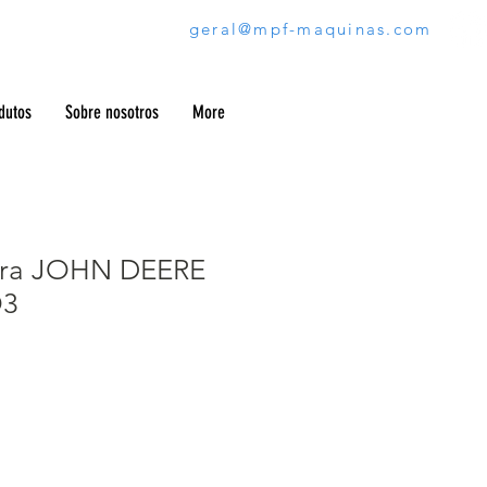
geral@mpf-maquinas.com
dutos
Sobre nosotros
More
ora JOHN DEERE
O3