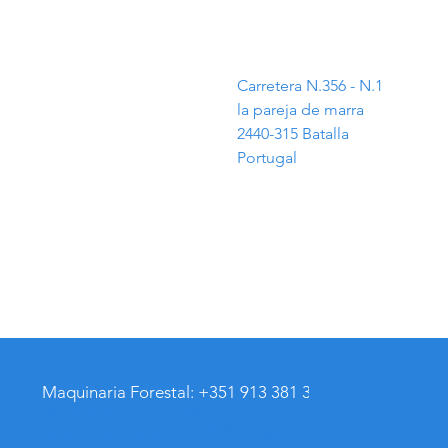
DIRECCIÓN
Carretera N.356 - N.1
la pareja de marra
2440-315 Batalla
Portugal
Maquinaria Forestal: +351 913 381 365
Recambios: +351 936 125 627
Asistencia Técnica: +351 935 466 701