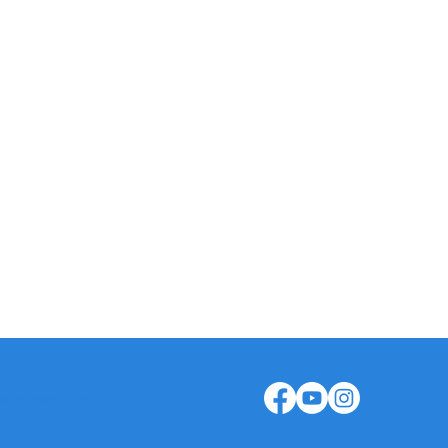
TELEFONOS
naria Forestal: +351 913 381 365
mbios: +351 936 125 627
encia Técnica: +351 935 466 701
istración: +351 913 601 322
aquinas.com