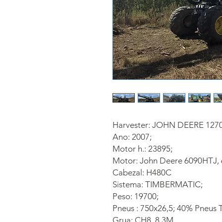
Harvester: JOHN DEERE 12
Ano: 2007;
Motor h.: 23895;
Motor: John Deere 6090HTJ, 6
Cabezal: H480C
Sistema: TIMBERMATIC;
Peso: 19700;
Pneus : 750x26,5; 40% Pneus T
Grua: CH8, 8.3M