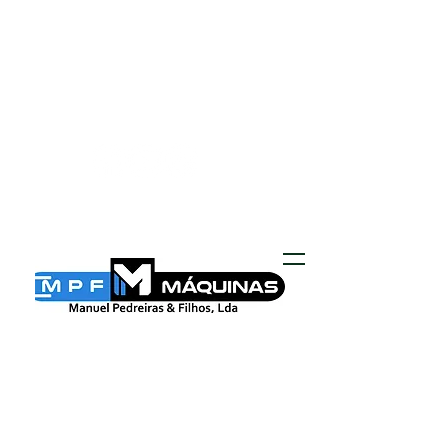
MPF MÁQUINAS
geral@mpf-maquinas.com