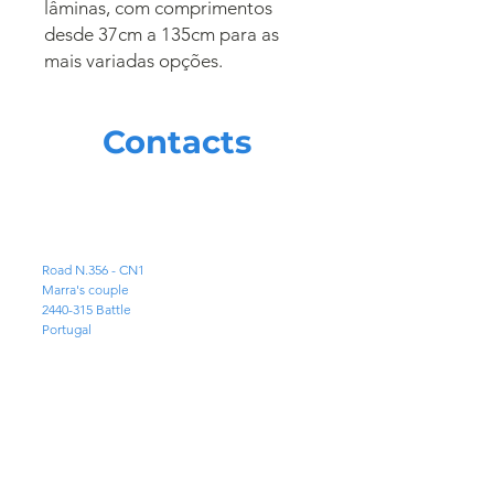
lâminas, com comprimentos
desde 37cm a 135cm para as
mais variadas opções.
Contacts
ADDRESS
Road N.356 - CN1
Marra's couple
2440-315
Battle
Portugal
EMAIL
geral@mpf-maquinas.com