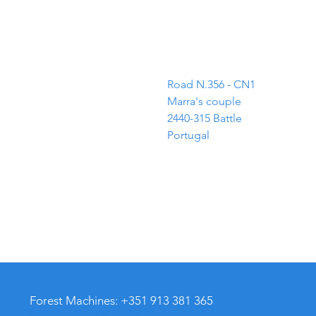
ADDRESS
Road N.356 - CN1
Marra's couple
2440-315 Battle
Portugal
Forest Machines: +351 913 381 365
Parts: +351 936 125 627