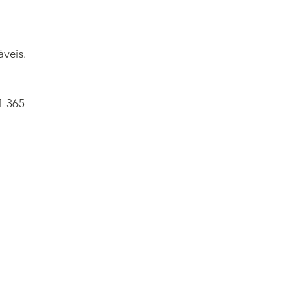
veis.
1 365
Contacts