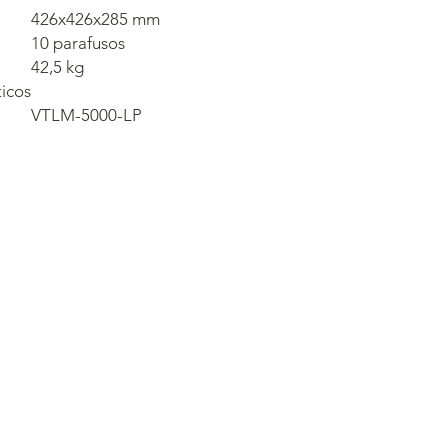
426x426x285 mm
10 parafusos
42,5 kg
ticos
VTLM-5000-LP
Contacts