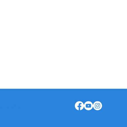
NES
t Machines: +351 913 381 365
: +351 936 125 627
ical Assistance: +351 935 466 701
istration: +351 913 601 322
aquinas.com