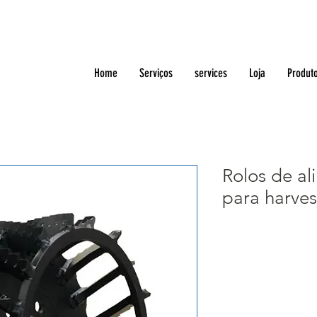
Home
Serviços
services
Loja
Produt
Rolos de a
para harve