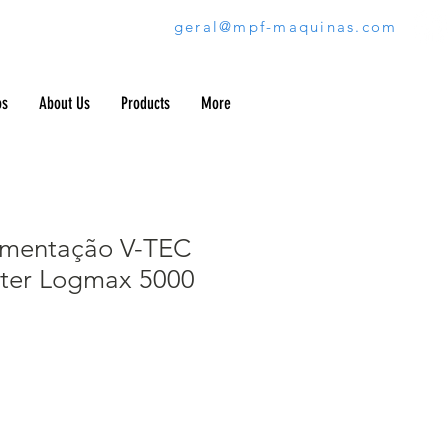
geral@mpf-maquinas.com
os
About Us
Products
More
limentação V-TEC
ster Logmax 5000