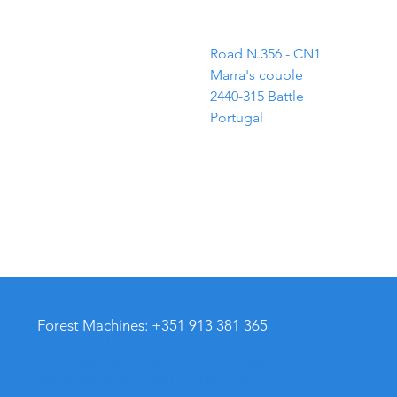
ADDRESS
Road N.356 - CN1
Marra's couple
2440-315 Battle
Portugal
Forest Machines: +351 913 381 365
Parts: +351 936 125 627
Technical Assistance: +351 935 466 701
Administration: +351 913 601 322